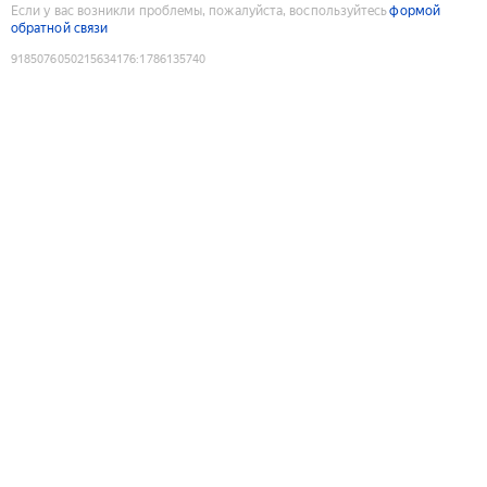
Если у вас возникли проблемы, пожалуйста, воспользуйтесь
формой
обратной связи
9185076050215634176
:
1786135740