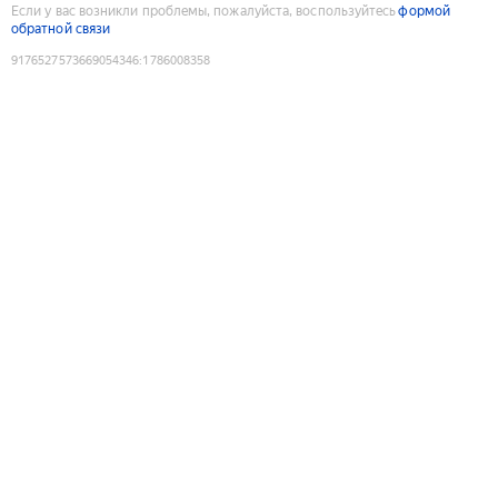
Если у вас возникли проблемы, пожалуйста, воспользуйтесь
формой
обратной связи
9176527573669054346
:
1786008358