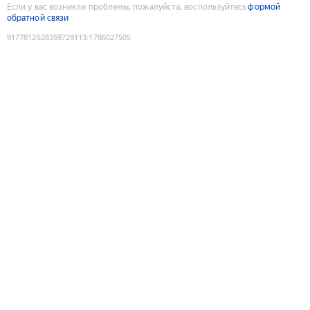
Если у вас возникли проблемы, пожалуйста, воспользуйтесь
формой
обратной связи
9177812528359729113
:
1786027505