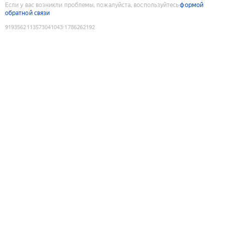
Если у вас возникли проблемы, пожалуйста, воспользуйтесь
формой
обратной связи
9193562113573041043
:
1786262192