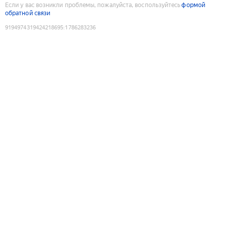
Если у вас возникли проблемы, пожалуйста, воспользуйтесь
формой
обратной связи
9194974319424218695
:
1786283236