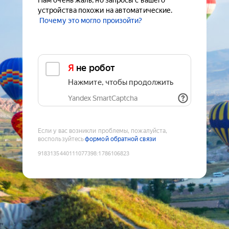
Нам очень жаль, но запросы с вашего
устройства похожи на автоматические.
Почему это могло произойти?
Я не робот
Нажмите, чтобы продолжить
Yandex SmartCaptcha
Если у вас возникли проблемы, пожалуйста,
воспользуйтесь
формой обратной связи
9183135440111077398
:
1786106823