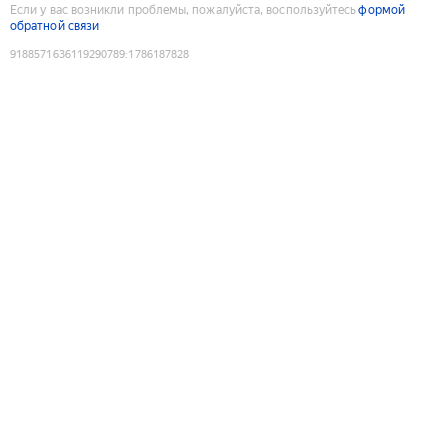
Если у вас возникли проблемы, пожалуйста, воспользуйтесь
формой
обратной связи
9188571636119290789
:
1786187828