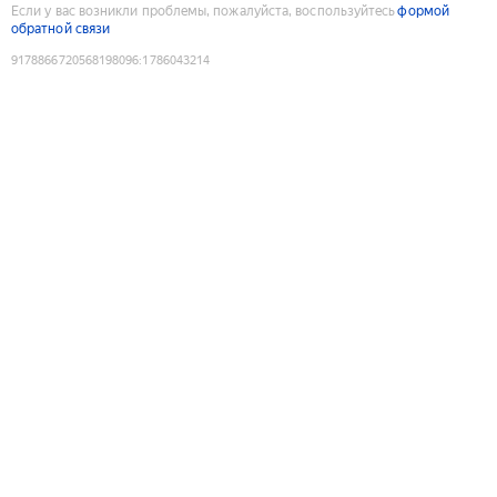
Если у вас возникли проблемы, пожалуйста, воспользуйтесь
формой
обратной связи
9178866720568198096
:
1786043214