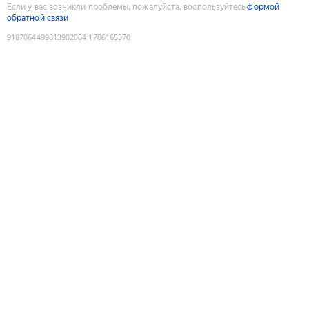
Если у вас возникли проблемы, пожалуйста, воспользуйтесь
формой
обратной связи
9187064499813902084
:
1786165370