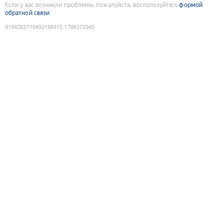
Если у вас возникли проблемы, пожалуйста, воспользуйтесь
формой
обратной связи
9194283710492198415
:
1786272945