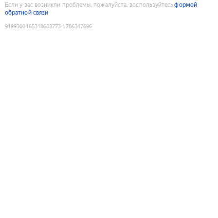
Если у вас возникли проблемы, пожалуйста, воспользуйтесь
формой
обратной связи
9199300165318633773
:
1786347696