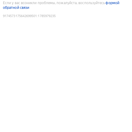
Если у вас возникли проблемы, пожалуйста, воспользуйтесь
формой
обратной связи
9174573175642699501
:
1785979235