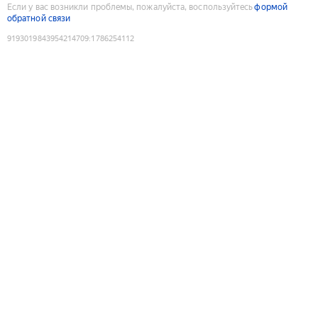
Если у вас возникли проблемы, пожалуйста, воспользуйтесь
формой
обратной связи
9193019843954214709
:
1786254112