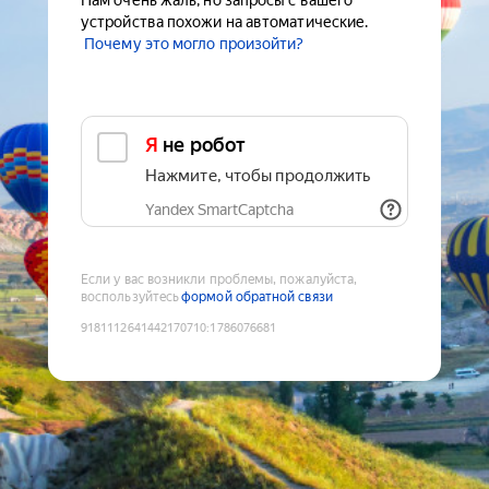
Нам очень жаль, но запросы с вашего
устройства похожи на автоматические.
Почему это могло произойти?
Я не робот
Нажмите, чтобы продолжить
Yandex SmartCaptcha
Если у вас возникли проблемы, пожалуйста,
воспользуйтесь
формой обратной связи
9181112641442170710
:
1786076681