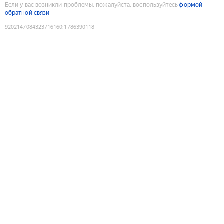
Если у вас возникли проблемы, пожалуйста, воспользуйтесь
формой
обратной связи
9202147084323716160
:
1786390118