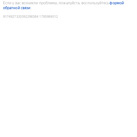
Если у вас возникли проблемы, пожалуйста, воспользуйтесь
формой
обратной связи
9174927320392298384
:
1785984512