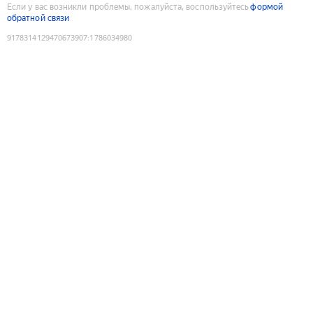
Если у вас возникли проблемы, пожалуйста, воспользуйтесь
формой
обратной связи
9178314129470673907
:
1786034980