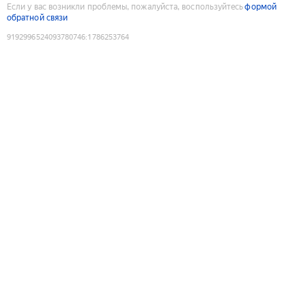
Если у вас возникли проблемы, пожалуйста, воспользуйтесь
формой
обратной связи
9192996524093780746
:
1786253764