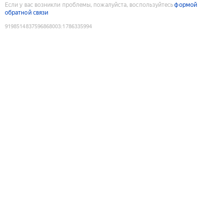
Если у вас возникли проблемы, пожалуйста, воспользуйтесь
формой
обратной связи
9198514837596868003
:
1786335994