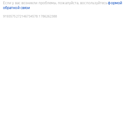
Если у вас возникли проблемы, пожалуйста, воспользуйтесь
формой
обратной связи
9193575272146734578
:
1786262388