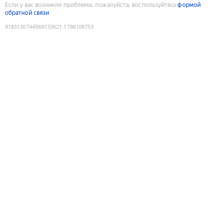
Если у вас возникли проблемы, пожалуйста, воспользуйтесь
формой
обратной связи
9183130744569133621
:
1786106753