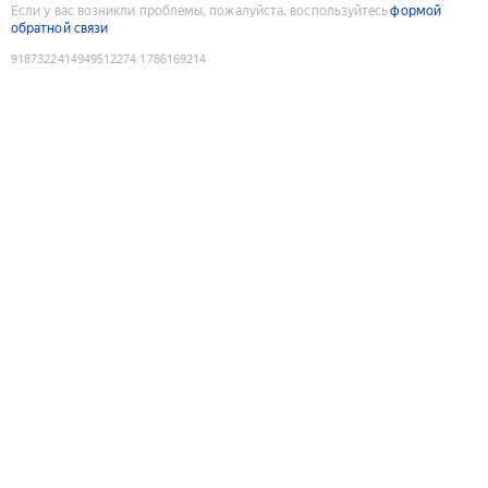
Если у вас возникли проблемы, пожалуйста, воспользуйтесь
формой
обратной связи
9187322414949512274
:
1786169214