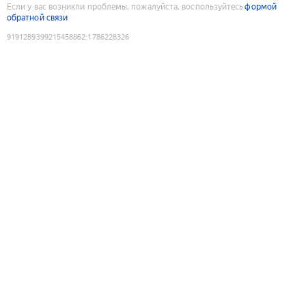
Если у вас возникли проблемы, пожалуйста, воспользуйтесь
формой
обратной связи
9191289399215458862
:
1786228326