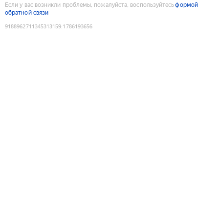
Если у вас возникли проблемы, пожалуйста, воспользуйтесь
формой
обратной связи
9188962711345313159
:
1786193656