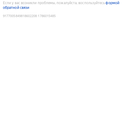
Если у вас возникли проблемы, пожалуйста, воспользуйтесь
формой
обратной связи
9177005849818602208
:
1786015485