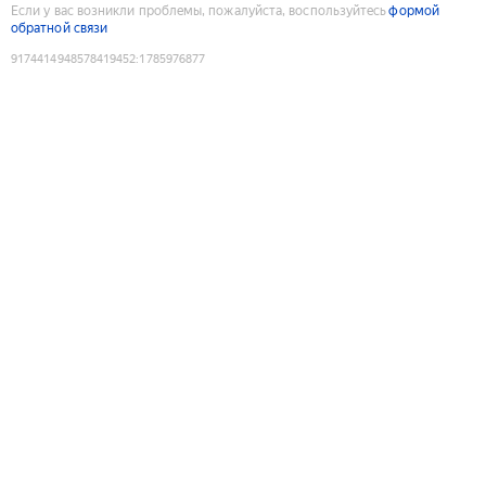
Если у вас возникли проблемы, пожалуйста, воспользуйтесь
формой
обратной связи
9174414948578419452
:
1785976877