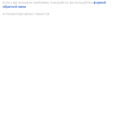
Если у вас возникли проблемы, пожалуйста, воспользуйтесь
формой
обратной связи
9179169673265188783
:
1786047728