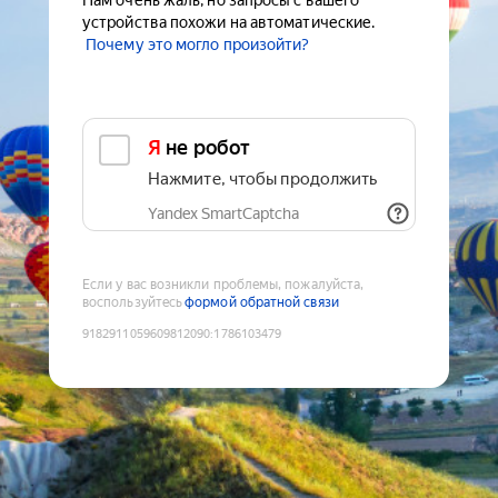
Нам очень жаль, но запросы с вашего
устройства похожи на автоматические.
Почему это могло произойти?
Я не робот
Нажмите, чтобы продолжить
Yandex SmartCaptcha
Если у вас возникли проблемы, пожалуйста,
воспользуйтесь
формой обратной связи
9182911059609812090
:
1786103479