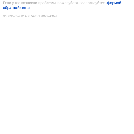
Если у вас возникли проблемы, пожалуйста, воспользуйтесь
формой
обратной связи
9180957526014587426
:
1786074369