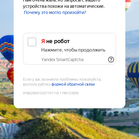
Нам очень жаль, но запросы с вашего
устройства похожи на автоматические.
Почему это могло произойти?
Я не робот
Нажмите, чтобы продолжить
Yandex SmartCaptcha
Если у вас возникли проблемы, пожалуйста,
воспользуйтесь
формой обратной связи
9186298615207741118
:
1786153958