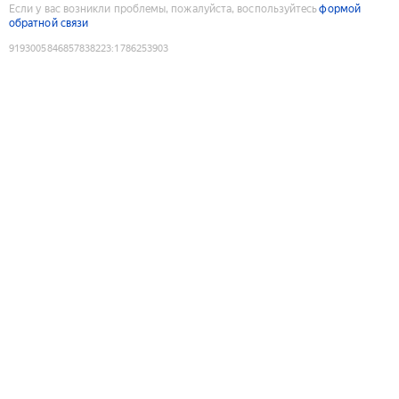
Если у вас возникли проблемы, пожалуйста, воспользуйтесь
формой
обратной связи
9193005846857838223
:
1786253903