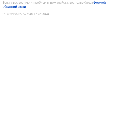
Если у вас возникли проблемы, пожалуйста, воспользуйтесь
формой
обратной связи
9186599687850577540
:
1786158444