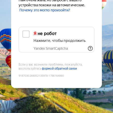
Нам очень жаль, но запросы с вашего
устройства похожи на автоматические.
Почему это могло произойти?
Я не робот
Нажмите, чтобы продолжить
Yandex SmartCaptcha
Если у вас возникли проблемы, пожалуйста,
воспользуйтесь
формой обратной связи
9187030268052135978
:
1786164860