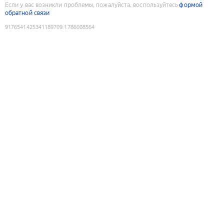
Если у вас возникли проблемы, пожалуйста, воспользуйтесь
формой
обратной связи
9176541425341189709
:
1786008564