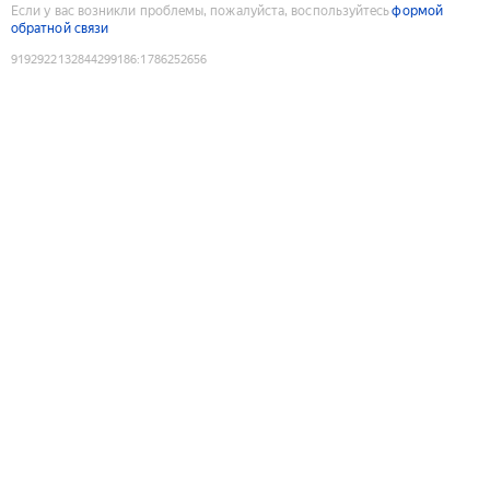
Если у вас возникли проблемы, пожалуйста, воспользуйтесь
формой
обратной связи
9192922132844299186
:
1786252656