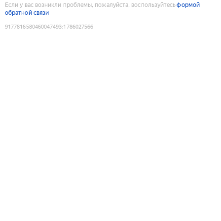
Если у вас возникли проблемы, пожалуйста, воспользуйтесь
формой
обратной связи
9177816580460047493
:
1786027566