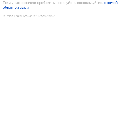
Если у вас возникли проблемы, пожалуйста, воспользуйтесь
формой
обратной связи
9174584709442503492
:
1785979407