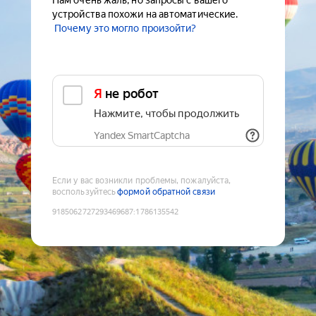
Нам очень жаль, но запросы с вашего
устройства похожи на автоматические.
Почему это могло произойти?
Я не робот
Нажмите, чтобы продолжить
Yandex SmartCaptcha
Если у вас возникли проблемы, пожалуйста,
воспользуйтесь
формой обратной связи
9185062727293469687
:
1786135542