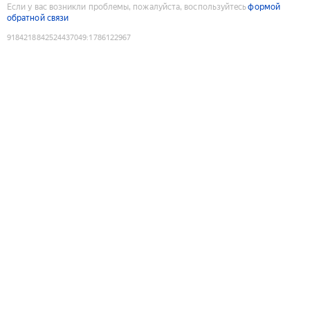
Если у вас возникли проблемы, пожалуйста, воспользуйтесь
формой
обратной связи
9184218842524437049
:
1786122967