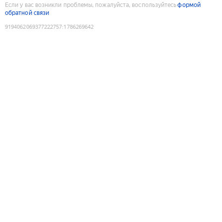
Если у вас возникли проблемы, пожалуйста, воспользуйтесь
формой
обратной связи
9194062069377222757
:
1786269642