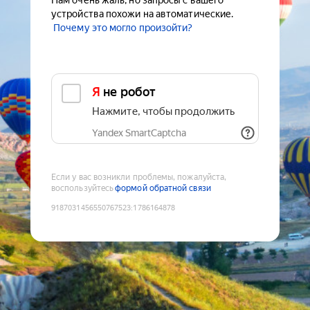
Нам очень жаль, но запросы с вашего
устройства похожи на автоматические.
Почему это могло произойти?
Я не робот
Нажмите, чтобы продолжить
Yandex SmartCaptcha
Если у вас возникли проблемы, пожалуйста,
воспользуйтесь
формой обратной связи
9187031456550767523
:
1786164878