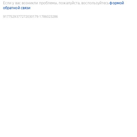
Если у вас возникли проблемы, пожалуйста, воспользуйтесь
формой
обратной связи
9177529377272030179
:
1786023286