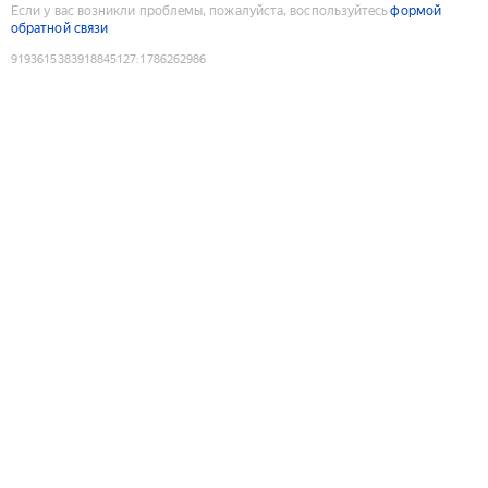
Если у вас возникли проблемы, пожалуйста, воспользуйтесь
формой
обратной связи
9193615383918845127
:
1786262986