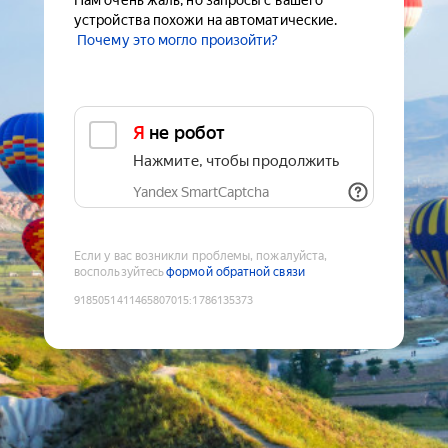
Нам очень жаль, но запросы с вашего
устройства похожи на автоматические.
Почему это могло произойти?
Я не робот
Нажмите, чтобы продолжить
Yandex SmartCaptcha
Если у вас возникли проблемы, пожалуйста,
воспользуйтесь
формой обратной связи
9185051411465807015
:
1786135373