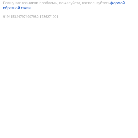
Если у вас возникли проблемы, пожалуйста, воспользуйтесь
формой
обратной связи
9194153247974907982
:
1786271001