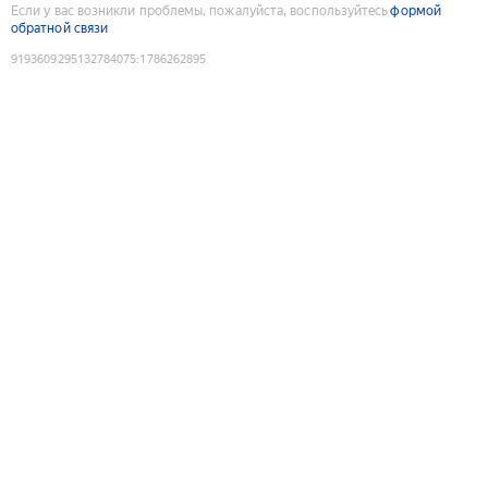
Если у вас возникли проблемы, пожалуйста, воспользуйтесь
формой
обратной связи
9193609295132784075
:
1786262895