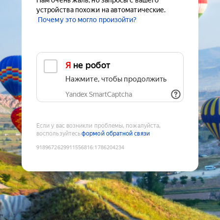
Нам очень жаль, но запросы с вашего
устройства похожи на автоматические.
Почему это могло произойти?
Я не робот
Нажмите, чтобы продолжить
Yandex SmartCaptcha
Если у вас возникли проблемы, пожалуйста,
воспользуйтесь
формой обратной связи
9189672629911556816
:
1786204234