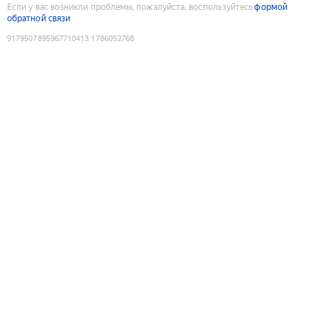
Если у вас возникли проблемы, пожалуйста, воспользуйтесь
формой
обратной связи
9179507895967710413
:
1786052768