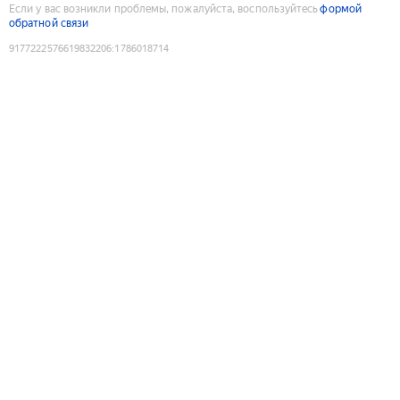
Если у вас возникли проблемы, пожалуйста, воспользуйтесь
формой
обратной связи
9177222576619832206
:
1786018714