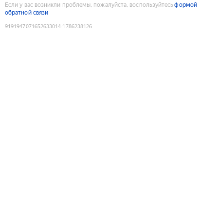
Если у вас возникли проблемы, пожалуйста, воспользуйтесь
формой
обратной связи
9191947071652633014
:
1786238126